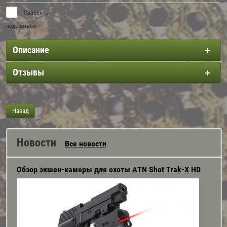
Сравнить
поделиться
Описание
Отзывы
Назад
Новости
Все новости
Обзор экшен-камеры для охоты ATN Shot Trak-Х HD