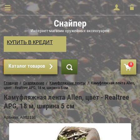
Снайпер
Интернет-магазин оружейных аксессуаров
КУПИТЬ В КРЕДИТ
0
Каталог товаров
Главная
  /  
Снаряжение
  /  
Камуфляжные ленты
  /  Камуфляжная лента Allen, 
цвет - Realtree APG, 18 м, ширина 5 см
Камуфляжная лента Allen, цвет - Realtree
APG, 18 м, ширина 5 см
Артикул:
AB02136