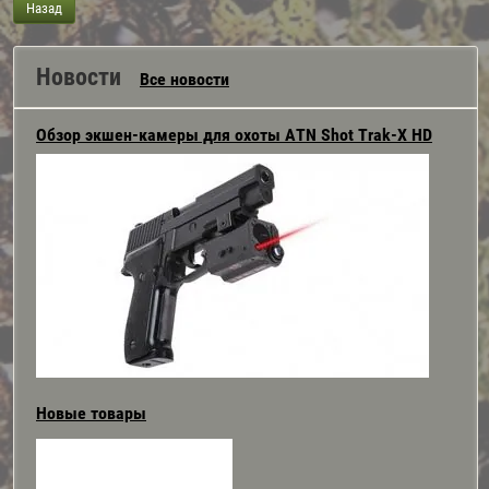
Назад
Новости
Все новости
Обзор экшен-камеры для охоты ATN Shot Trak-Х HD
Новые товары