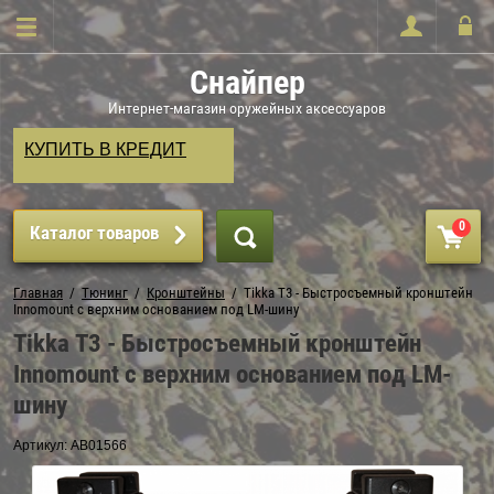
Снайпер
Интернет-магазин оружейных аксессуаров
КУПИТЬ В КРЕДИТ
0
Каталог товаров
Главная
  /  
Тюнинг
  /  
Кронштейны
  /  Tikka T3 - Быстросъемный кронштейн 
Innomount с верхним основанием под LM-шину
Tikka T3 - Быстросъемный кронштейн
Innomount с верхним основанием под LM-
шину
Артикул:
AB01566