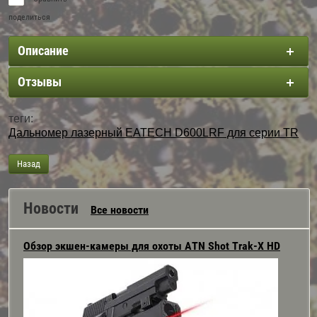
поделиться
Описание
Отзывы
теги:
Дальномер лазерный EATECH D600LRF для серии TR
Назад
Новости
Все новости
Обзор экшен-камеры для охоты ATN Shot Trak-Х HD