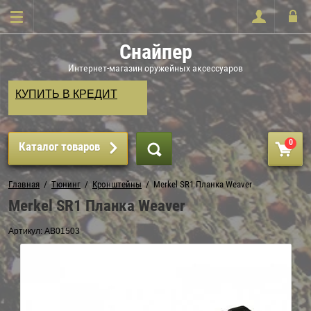
Снайпер
Интернет-магазин оружейных аксессуаров
КУПИТЬ В КРЕДИТ
0
Каталог товаров
Главная
  /  
Тюнинг
  /  
Кронштейны
  /  Merkel SR1 Планка Weaver
Merkel SR1 Планка Weaver
Артикул:
AB01503