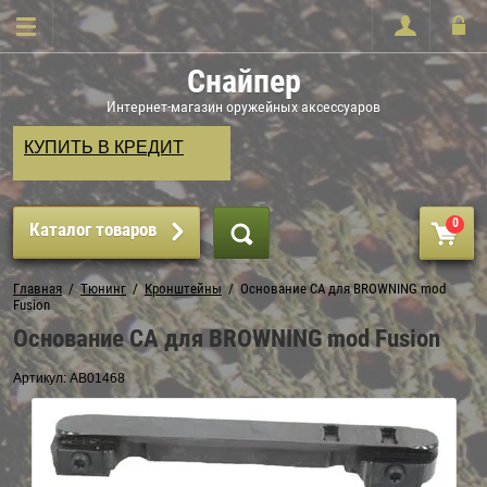
Снайпер
Интернет-магазин оружейных аксессуаров
КУПИТЬ В КРЕДИТ
0
Каталог товаров
Главная
  /  
Тюнинг
  /  
Кронштейны
  /  Основание СА для BROWNING mod 
Fusion
Основание СА для BROWNING mod Fusion
Артикул:
AB01468