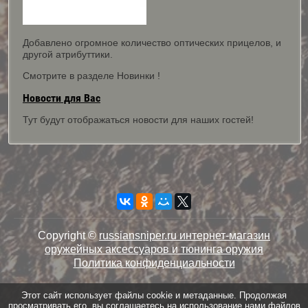
Добавлено огромное количество оптических прицелов, и
другой атрибуттики.
Смотрите в разделе Новинки !
Новости для Вас
Тут будут отображаться новости для наших гостей!
Copyright ©
russiansniper.ru интернет-магазин
оружейных аксессуаров и тюнинга оружия
Политика конфиденциальности
Этот сайт использует файлы cookie и метаданные. Продолжая
просматривать его, вы соглашаетесь на использование нами файлов