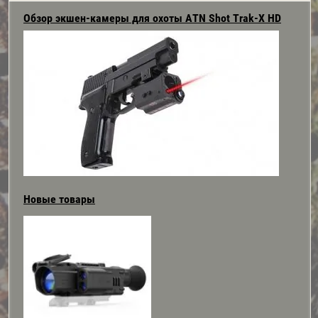
Обзор экшен-камеры для охоты ATN Shot Trak-Х HD
Новые товары